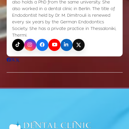
also holds a PhD from the same university. She
also worked in a dental clinic in Berlin. The title of
Endodontist held by Dr. M. Dimitrouli is renewed
every six years by the German Endodontics
Society. She has a private practice in Thessaloniki,
Thermi.
TikTok
Instagram
Facebook
YouTube
LinkedIn
X (Twitter)