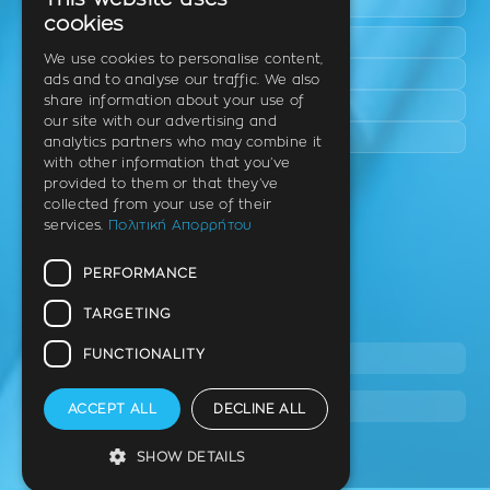
This website uses
Epanomi
GREEK
cookies
Peraia
ENGLISH
We use cookies to personalise content,
Kalamaria
ads and to analyse our traffic. We also
GERMAN
share information about your use of
Panorama
our site with our advertising and
Charilaou
analytics partners who may combine it
with other information that you’ve
provided to them or that they’ve
Clinic
collected from your use of their
services.
Πολιτική Απορρήτου
Th. Litsa 10 – Tavaki (corner),
Thermi – Thessaloniki
PERFORMANCE
Postal Code 57001
TARGETING
Tel.
FUNCTIONALITY
2310 46 10 44
info@stage.dimitrouli.gr
ACCEPT ALL
DECLINE ALL
SHOW DETAILS