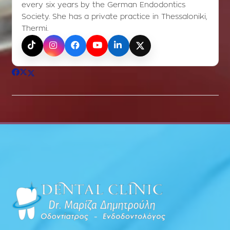
every six years by the German Endodontics
Society. She has a private practice in Thessaloniki,
Thermi.
TikTok
Instagram
Facebook
YouTube
LinkedIn
X (Twitter)