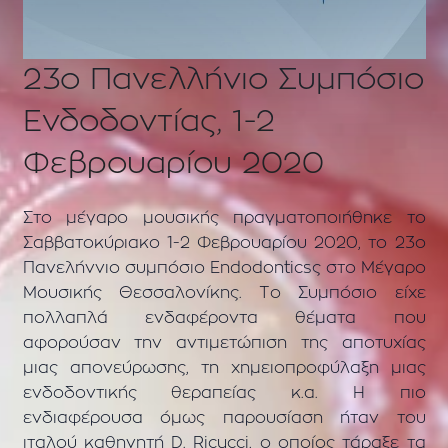
23ο Πανελλήνιο Συμπόσιο
Ενδοδοντίας, 1-2
Φεβρουαρίου 2020
Στο μέγαρο μουσικής πραγματοποιήθηκε το
Σαββατοκύριακο 1-2 Φεβρουαρίου 2020, το 23ο
Πανελήννιο συμπόσιο Endodonticsς στο Μέγαρο
Μουσικής Θεσσαλονίκης. Το Συμπόσιο είχε
πολλαπλά ενδαφέροντα θέματα που
αφορούσαν την αντιμετώπιση της αποτυχίας
μιας απονεύρωσης, τη χημειοπροφύλαξη μιας
ενδοδοντικής θεραπείας κ.α. Η πιο
ενδιαφέρουσα όμως παρουσίαση ήταν του
ιταλού καθηγητή D. Ricucci, ο οποίος τάραξε τα