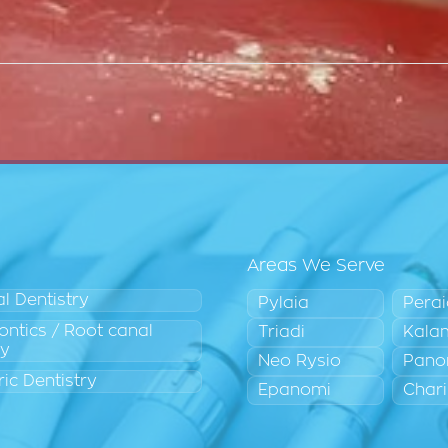
Areas We Serve
l Dentistry
Pylaia
Pera
ntics / Root canal
Triadi
Kala
py
Neo Rysio
Pano
ric Dentistry
Epanomi
Chari