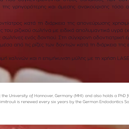
ια της γρηγορότερης και άμεσης ανακούφισης τόσο α
οντίατρος κατά τη διάρκεια της απονεύρωσης χρησιμ
ς του ριζικού σωλήνα με ειδικά απολυμαντικά υγρά (
ς σωλήνες ενός δοντιού. Στη σύγχρονη οδοντιατρική έρ
έσα από τις ρίζες των δοντιών κατά τη διάρκεια της 
τομή χαλινών και η επιμήκυνση μύλης με τη χρήση LASE
 at the University of Hannover, Germany (MHI) and also holds a PhD 
M. Dimitrouli is renewed every six years by the German Endodontics So