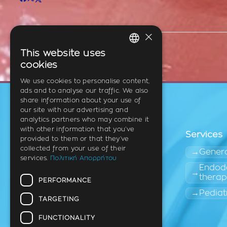
×
This website uses
GREEK
cookies
ENGLISH
We use cookies to personalise content,
ads and to analyse our traffic. We also
GERMAN
share information about your use of
our site with our advertising and
analytics partners who may combine it
with other information that you’ve
Services
provided to them or that they’ve
collected from your use of their
Genera
services.
Πολιτική Απορρήτου
Endodo
thera
PERFORMANCE
Dentist
Thermi (East Thessaloniki)
Pediat
TARGETING
FUNCTIONALITY
Terms of use of personal data