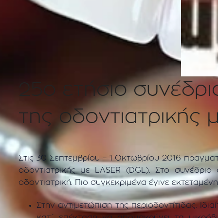
25ο ετήσιο συνέδρι
της οδοντιατρικής 
Στις 30 Σεπτεμβρίου – 1 Οκτωβρίου 2016 πραγμα
οδοντιατρικής με LASER (DGL). Στο συνέδρι
οδοντιατρική. Πιο συγκεκριμένα έγινε εκτεταμέν
Στην αντιμετώπιση της περιοδοντίτιδας. Ιδ
κατ΄ επέκταση να απομακρύνει τα μικρόβ