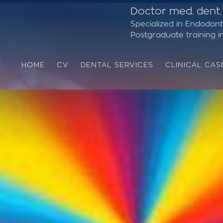
Doctor med. dent.
Specialized in Endodont
Postgraduate training in 
HOME
CV
DENTAL SERVICES
CLINICAL CAS
Removal of Amalgam (Silver) Filling