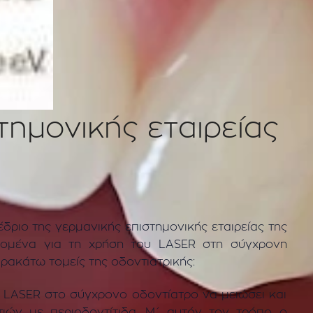
τημονικής εταιρείας
ριο της γερμανικής επιστημονικής εταιρείας της
δομένα για τη χρήση του LASER στη σύγχρονη
ρακάτω τομείς της οδοντιατρικής:
ο LASER στο σύγχρονο οδοντίατρο να μειώσει και
ιών με περιοδοντίτιδα. Μ΄ αυτόν τον τρόπο ο