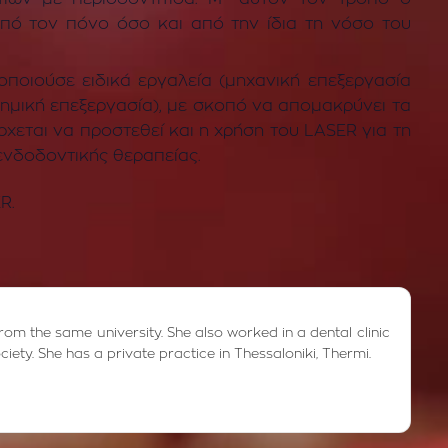
πό τον πόνο όσο και από την ίδια τη νόσο του
οποιούσε ειδικά εργαλεία (μηχανική επεξεργασία
χημική επεξεργασία), με σκοπό να απομακρύνει τα
χεται να προστεθεί και η χρήση του LASER για τη
ενδοδοντικής θεραπείας.
R.
from the same university. She also worked in a dental clinic
ciety. She has a private practice in Thessaloniki, Thermi.