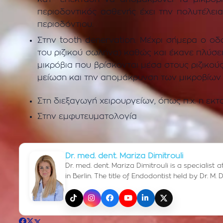
περιοδοντικός ασθενής έχει την πολυτέλε
περιοδόντιου.
Στην tooth denervation. Μέχρι σήμερα ο οδ
του ριζικού σωλήνα) καθώς και έκανε πλύσει
μικρόβια που βρίσκονται μέσα στους ριζικού
μείωση και την απομάκρυνση των μικροβίων μ
Στη διεξαγωγή χειρουργείων, όπως π.χ. η εκ
Στην εμφυτευματολογία
Dr. med. dent. Mariza Dimitrouli
Dr. med. dent. Mariza Dimitrouli is a specialist
in Berlin. The title of Endodontist held by Dr. 
TikTok
Instagram
Facebook
YouTube
LinkedIn
X (Twitter)