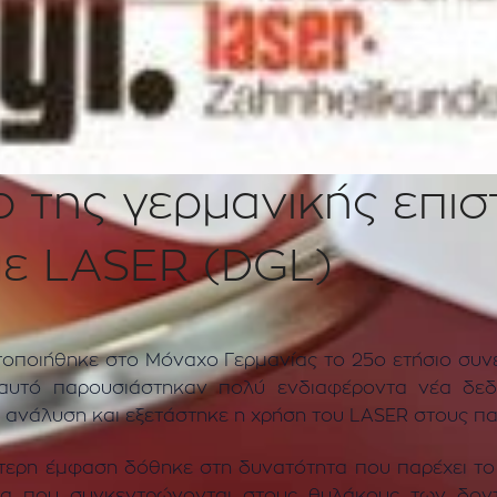
ο της γερμανικής επισ
με LASER (DGL)
τοποιήθηκε στο Μόναχο Γερμανίας το 25ο ετήσιο συνέδ
ο αυτό παρουσιάστηκαν πολύ ενδιαφέροντα νέα δε
η ανάλυση και εξετάστηκε η χρήση του LASER στους πα
ιαίτερη έμφαση δόθηκε στη δυνατότητα που παρέχει τ
ια που συγκεντρώνονται στους θυλάκους των δοντ