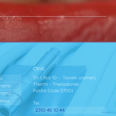
Clinic
Th. Litsa 10 – Tavaki (corner),
ia
Thermi – Thessaloniki
maria
Postal Code 57001
rama
laou
Tel.
2310 46 10 44