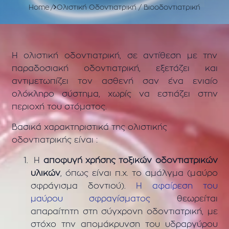
Home
Oλιστική Οδοντιατρική / Βιοοδοντιατρική
Η ολιστική οδοντιατρική, σε αντίθεση με την
παραδοσιακή οδοντιατρική, εξετάζει και
αντιμετωπίζει τον ασθενή σαν ένα ενιαίο
ολόκληρο σύστημα, χωρίς να εστιάζει στην
περιοχή του στόματος.
Βασικά χαρακτηριστικά της ολιστικής
οδοντιατρικής είναι :
Η
αποφυγή χρήσης τοξικών οδοντιατρικών
υλικών
, όπως είναι π.χ. το αμάλγμα (μαύρο
σφράγισμα δοντιού).
Η αφαίρεση του
μαύρου σφραγίσματος
θεωρείται
απαραίτητη στη σύγχρονη οδοντιατρική, με
στόχο την απομάκρυνση του υδραργύρου