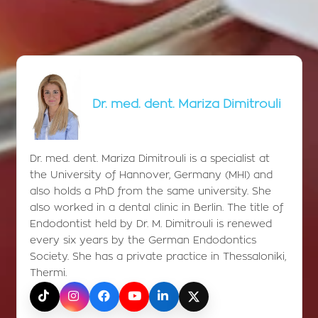
Dr. med. dent. Mariza Dimitrouli
Dr. med. dent. Mariza Dimitrouli is a specialist at
the University of Hannover, Germany (MHI) and
also holds a PhD from the same university. She
also worked in a dental clinic in Berlin. The title of
Endodontist held by Dr. M. Dimitrouli is renewed
every six years by the German Endodontics
Society. She has a private practice in Thessaloniki,
Thermi.
TikTok
Instagram
Facebook
YouTube
LinkedIn
X (Twitter)