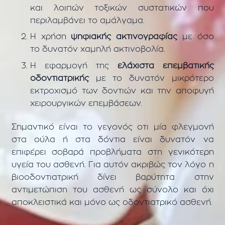
και λοιπών τοξικών συστατικών που
περιλαμβάνει το αμάλγαμα.
Η χρήση
ψηφιακής ακτινογραφίας
με όσο
το δυνατόν χαμηλή ακτινοβολία.
Η εφαρμογή της
ελάχιστα επεμβατικής
οδοντιατρικής
με το δυνατόν μικρότερο
εκτροχισμό των δοντιών και την αποφυγή
χειρουργικών επεμβάσεων.
Σημαντικό είναι το γεγονός οτι μία φλεγμονή
στα ούλα ή στα δόντια είναι δυνατόν να
επιφέρει σοβαρά προβλήματα στη γενικότερη
υγεία του ασθενή. Για αυτόν ακριβώς τον λόγο η
βιοοδοντιατρική δίνει βαρύτητα στην
αντιμετώπιση του ασθενή ως σύνολο και όχι
αποκλειστικά και μόνο ως οδοντιατρικό ασθενή.