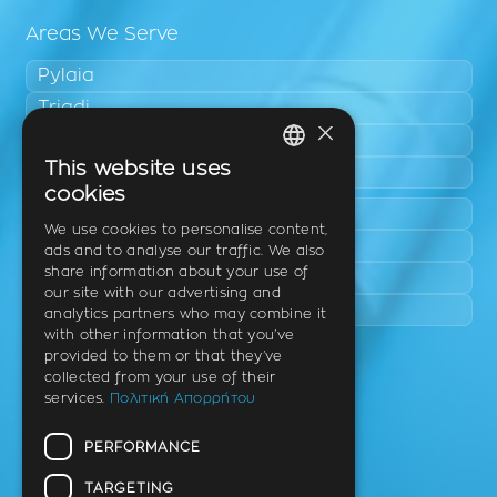
Areas We Serve
Pylaia
Triadi
×
Neo Rysio
This website uses
Epanomi
GREEK
cookies
Peraia
ENGLISH
We use cookies to personalise content,
Kalamaria
ads and to analyse our traffic. We also
GERMAN
share information about your use of
Panorama
our site with our advertising and
Charilaou
analytics partners who may combine it
with other information that you’ve
provided to them or that they’ve
Clinic
collected from your use of their
services.
Πολιτική Απορρήτου
Th. Litsa 10 – Tavaki (corner),
Thermi – Thessaloniki
PERFORMANCE
Postal Code 57001
TARGETING